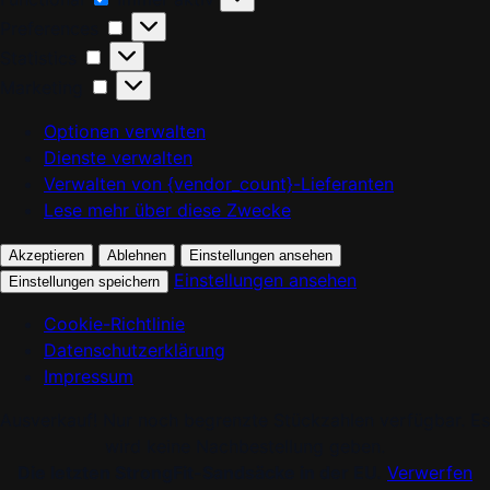
Preferences
Preferences
Statistics
Statistics
Marketing
Marketing
Optionen verwalten
Dienste verwalten
Verwalten von {vendor_count}-Lieferanten
Lese mehr über diese Zwecke
Akzeptieren
Ablehnen
Einstellungen ansehen
Einstellungen ansehen
Einstellungen speichern
Cookie-Richtlinie
Datenschutzerklärung
Impressum
Ausverkauf! Nur noch begrenzte Stückzahlen verfügbar. Es
wird keine Nachbestellung geben.
Die letzten StrongFit-Sandsäcke in der EU.
Verwerfen