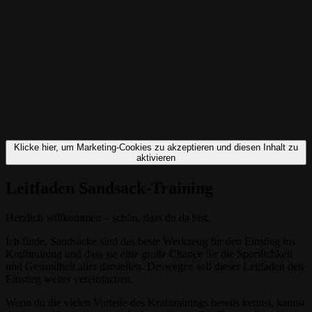
Klicke hier, um Marketing-Cookies zu akzeptieren und diesen Inhalt zu
aktivieren
Leitfaden Sandsack-Training
Herzlich willkommen – schön, dass du da bist.
Ich finde, Sandsäcke sind das beste Werkzeug für den Einstieg ins
Krafttraining und dass sie eine große Chance für die Sportlichkeit
und Gesundheit aller darstellen. Deswegen soll dieser Leitfaden den
Einstieg weiter vereinfachen.
Wenn du die vielen Vorteile des Krafttrainings bereits kennst, kannst