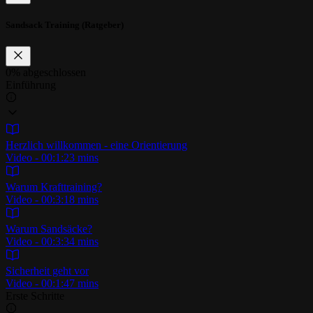
Sandsack Training (Ratgeber)
0%
abgeschlossen
Einführung
Herzlich willkommen - eine Orientierung
Video - 00:1:23 mins
Warum Krafttraining?
Video - 00:3:18 mins
Warum Sandsäcke?
Video - 00:3:34 mins
Sicherheit geht vor
Video - 00:1:47 mins
Erste Schritte