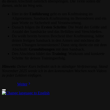
du diesen Abschnitt natürlich überspringen. Die Texte sollen dir
dienen, nicht im Weg sein.
Hier in der
Einführung
geht es um Krafttraining im
Allgemeinen, Sandsack-Krafttraining im Besonderen und ein
paar Worte zu Sicherheit und Verantwortung.
Danach folgen die
Ersten Schritte
: Die Wahl der Größe und
Anzahl der Sandsäcke und das Befüllen und Verschließen.
Du weißt bereits bestens Bescheid über Krafttraining, hältst
deinen fertigen Sandsack in den Armen und möchtest die
ersten Übungen kennenlernen? Dann steig direkt ein mit dem
Abschnitt:
Grundübungen
mit dem Sandsack.
Den Abschluss bildet das
Training
: Workouts und konkrete
Schritte für deinen Trainingserfolg.
Hinweis:
Deiser Kurs befindet sich in ständiger Verfeinerung. Stand
November 2025 werde ich in den kommenden Wochen noch Videos
zu jeder Lektion einfügen.
Weiter