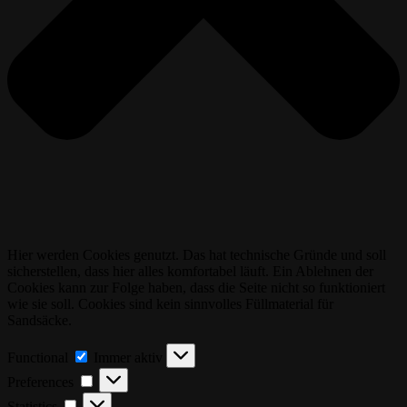
Hier werden Cookies genutzt. Das hat technische Gründe und soll
sicherstellen, dass hier alles komfortabel läuft. Ein Ablehnen der
Cookies kann zur Folge haben, dass die Seite nicht so funktioniert
wie sie soll. Cookies sind kein sinnvolles Füllmaterial für
Sandsäcke.
Functional
Functional
Immer aktiv
Preferences
Preferences
Statistics
Statistics